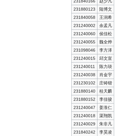
231840166
赵少凡
231880123
陆博文
231840058
王润希
231240002
余孟凡
231240060
侯佳松
231240055
魏全烨
231098046
李方泽
231240015
邱文宣
231240011
陈力琰
231240038
肖金宇
231230102
庄铸锴
231880140
桂天麟
231880152
李佳骏
231240047
姜淮仁
231240018
渠翔凯
231240029
朱非凡
231840242
李昊凌