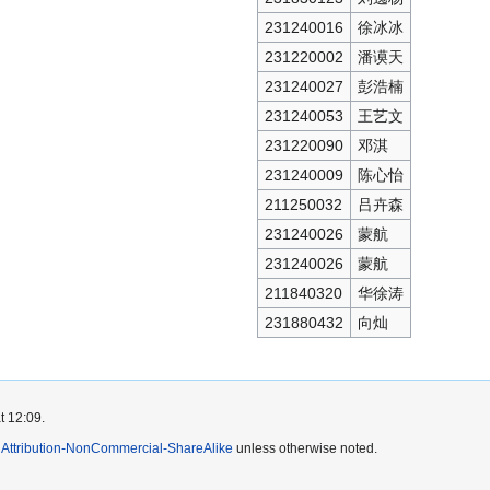
231240016
徐冰冰
231220002
潘谟天
231240027
彭浩楠
231240053
王艺文
231220090
邓淇
231240009
陈心怡
211250032
吕卉森
231240026
蒙航
231240026
蒙航
211840320
华徐涛
231880432
向灿
t 12:09.
Attribution-NonCommercial-ShareAlike
unless otherwise noted.