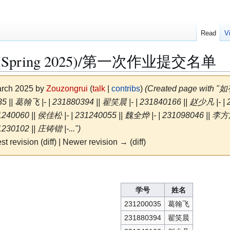
Read
V
pring 2025)/第一次作业提交名单
March 2025 by
Zouzongrui
(
talk
|
contribs
)
(Created page with
035 || 葛翰飞 |- | 231880394 || 翟笑晨 |- | 231840166 || 赵少凡 |- |
240060 || 侯佳松 |- | 231240055 || 魏全烨 |- | 231098046 || 李方泽
230102 || 庄铸锴 |-...")
st revision (diff) | Newer revision → (diff)
学号
姓名
231200035
葛翰飞
231880394
翟笑晨