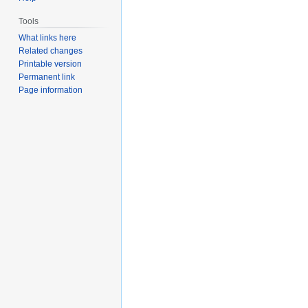
Tools
What links here
Related changes
Printable version
Permanent link
Page information