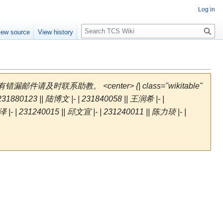
Log in
S
iew source
View history
e
a
r
c
h
 "如有错漏邮件请及时联系助教。 <center> {| class="wikitable"
 231880123 || 陆博文 |- | 231840058 || 王润希 |- |
 |- | 231240015 || 邱文宣 |- | 231240011 || 陈力琰 |- |