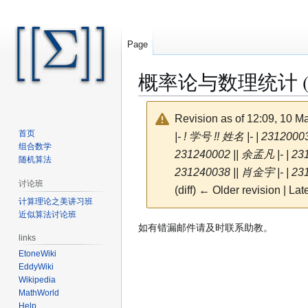
Page
概率论与数理统计 (S
Revision as of 12:09, 10 
首页
|- ! 学号 !! 姓名 |- | 231200
组合数学
231240002 || 余孟凡 |- | 231
随机算法
231240038 || 肖金宇 |- | 231
讨论班
(diff) ← Older revision | Late
计算理论之美讲习班
近似算法讨论班
Jump
Jump
如有错漏邮件请及时联系助教。
links
to
to
EtoneWiki
navigation
search
EddyWiki
Wikipedia
MathWorld
Help