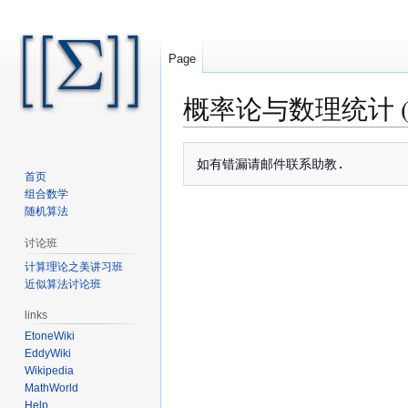
Page
概率论与数理统计 (S
Jump
Jump
to
to
首页
navigation
search
组合数学
随机算法
讨论班
计算理论之美讲习班
近似算法讨论班
links
EtoneWiki
EddyWiki
Wikipedia
MathWorld
Help