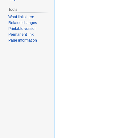
Tools
What links here
Related changes
Printable version
Permanent link
Page information