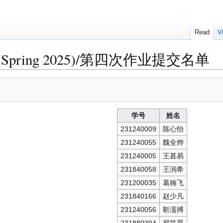
Read
V
pring 2025)/第四次作业提交名单
学号
姓名
231240009
陈心怡
231240055
魏全烨
231240005
王甚易
231840058
王润希
231200035
葛翰飞
231840166
赵少凡
231240056
靳濡搏