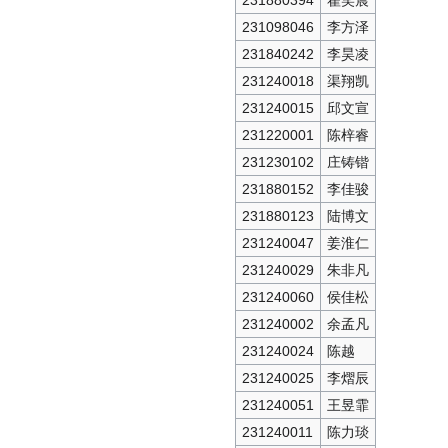
231880394
翟笑晨
231098046
李方泽
231840242
李昊凌
231240018
渠翔凯
231240015
邱文宣
231220001
陈梓睿
231230102
庄铸锴
231880152
李佳骏
231880123
陆博文
231240047
姜淮仁
231240029
朱非凡
231240060
侯佳松
231240002
余孟凡
231240024
陈越
231240025
李熠辰
231240051
王昱霏
231240011
陈力琰