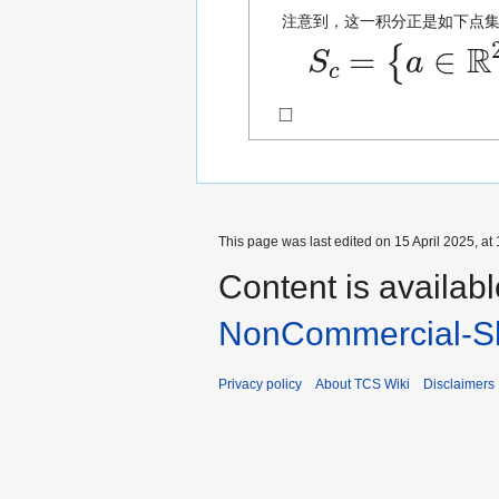
注意到，这一积分正是如下点
S
c
=
{
a
∈
R
2
∣
◻
This page was last edited on 15 April 2025, at 
Content is availab
NonCommercial-Sh
Privacy policy
About TCS Wiki
Disclaimers