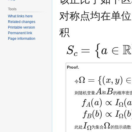
Tools
对称点均在单位
What links here
Related changes
Printable version
积
Permanent link
S
c
=
{
a
∈
R
2
∣
Page information
Proof.
Ω
=
{
(
x
,
y
)
∈
R
2
令
A
B
则随机变量
和
的概率密
f
A
(
a
)
∝
I
Ω
(
a
)
,
I
Ω
Ω
此处
为集合
的指示函数