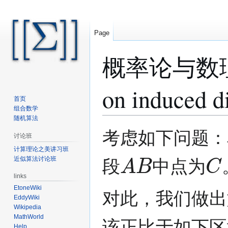
Page
概率论与数理统计 
on induced di
首页
组合数学
随机算法
Jump
Jump
考虑如下问题：
讨论班
to
to
A
B
C
计算理论之美讲习班
navigation
search
近似算法讨论班
段
中点为
links
EtoneWiki
对此，我们做出
EddyWiki
Wikipedia
MathWorld
该正比于如下区
Help