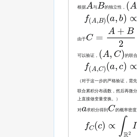
A
B
(
A
根据
与
的独立性，
f
(
A
,
B
)
(
a
,
b
)
∝
C
=
A
+
B
2
由于
(
A
,
C
)
可以验证，
的联
f
(
A
,
C
)
(
a
,
c
)
∝
（对于这一步的严格验证，需
联合累积分布函数，然后再微
上直接做变量变换。）
a
C
对
求积分得到
的概率密度
f
C
(
c
)
∝
∫
R
2
I
Ω