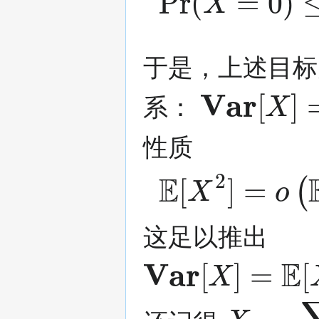
于是，上述目标
Var
[
X
]
=
o
系：
性质
E
[
X
2
]
=
o
(
E
[
这足以推出
Var
[
X
]
=
E
[
X
2
]
X
=
∑
S